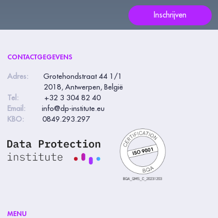
veld
Inschrijven
leeg:.
CONTACTGEGEVENS
Adres:
Grotehondstraat 44 1/1
2018, Antwerpen, België
Tel:
+32 3 304 82 40
Email:
info@dp-institute.eu
KBO:
0849.293.297
MENU