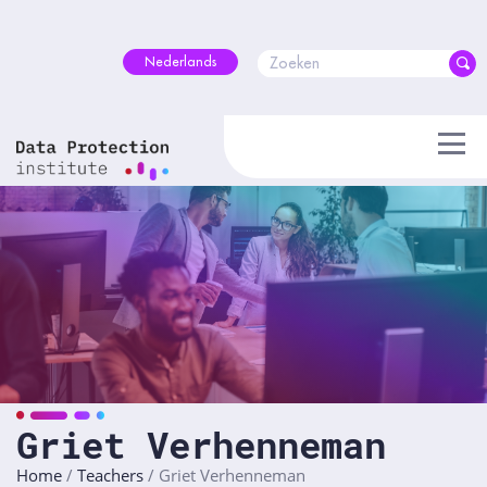
Skip
to
content
Nederlands
Griet Verhenneman
Home
/
Teachers
/
Griet Verhenneman