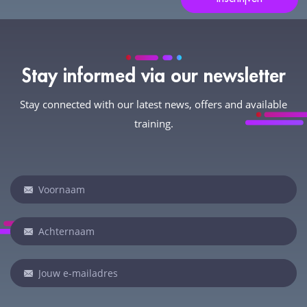
leeg:.
Stay informed via our newsletter
Stay connected with our latest news, offers and available
training.
Newsletter
Indien
je
een
mens
bent,
laat
dit