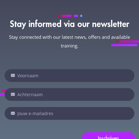
Stay informed via our newsletter
Stay connected with our latest news, offers and available
training.
Newsletter
Indien
je
een
mens
bent,
laat
dit
veld
Inschrijven