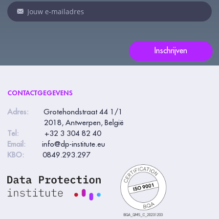
bent,
laat
dit
veld
Inschrijven
leeg:.
CONTACTGEGEVENS
Adres:
Grotehondstraat 44 1/1
2018, Antwerpen, België
Tel:
+32 3 304 82 40
Email:
info@dp-institute.eu
KBO:
0849.293.297