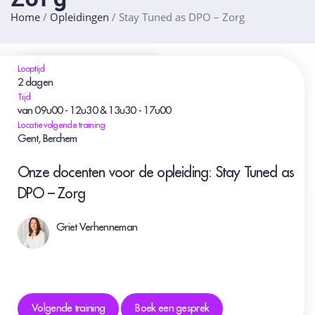
Home
/
Opleidingen
/
Stay Tuned as DPO – Zorg
Looptijd
2 dagen
Tijd
van 09u00 - 12u30 & 13u30 - 17u00
Locatie volgende training
Gent, Berchem
Onze docenten voor de opleiding: Stay Tuned as
DPO – Zorg
Griet Verhenneman
Volgende training
Boek een gesprek