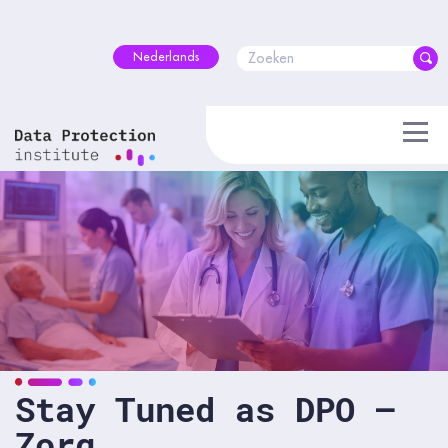
Skip
to
content
Nederlands
Stay Tuned as DPO –
Zorg