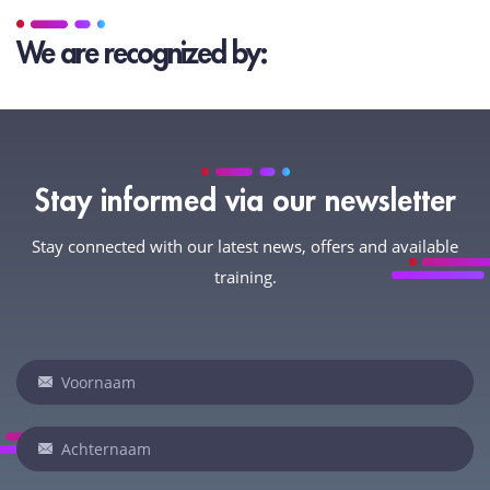
We are recognized by:
Stay informed via our newsletter
Stay connected with our latest news, offers and available
training.
Newsletter
Indien
je
een
mens