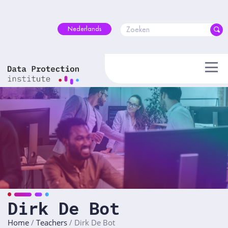
Skip
to
content
Nederlands
Dirk De Bot
Home
/
Teachers
/
Dirk De Bot