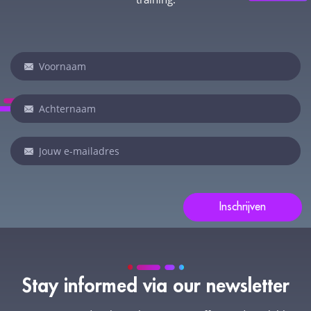
Newsletter
Indien
je
een
mens
bent,
laat
dit
veld
Inschrijven
leeg:.
Stay informed via our newsletter