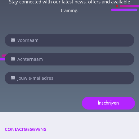
Stay connected with our latest news, offers and available
training.
Newsletter
Indien
je
een
mens
bent,
laat
dit
veld
Inschrijven
leeg:.
CONTACTGEGEVENS