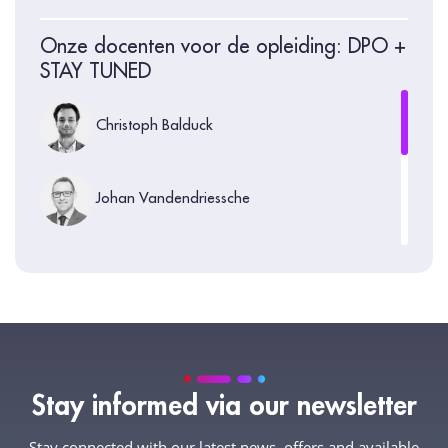
Onze docenten voor de opleiding: DPO +
STAY TUNED
Christoph Balduck
Johan Vandendriessche
Bart van Buitenen
Maarten Stassen
Stay informed via our newsletter
Peter Berghmans
Stay connected with our latest news, offers and available