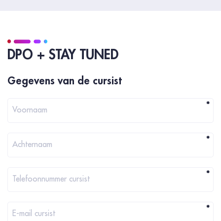
DPO + STAY TUNED
Registration
Gegevens van de cursist
*
Voornaam
*
Achternaam
*
Telefoonnummer cursist
*
E-mail cursist