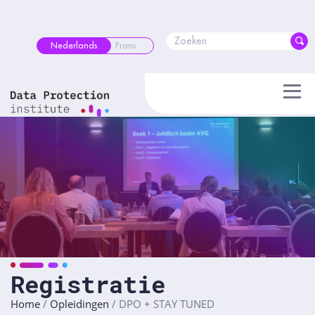
Skip
to
content
Nederlands
Frans
Registratie
Home
/
Opleidingen
/
DPO + STAY TUNED