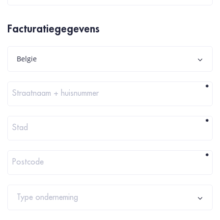
Facturatiegegevens
Belgie
*
Straatnaam + huisnummer
*
Stad
*
Postcode
Type onderneming