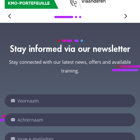
Stay informed via our newsletter
Stay connected with our latest news, offers and available
training.
Newsletter
Indien
je
een
mens
bent,