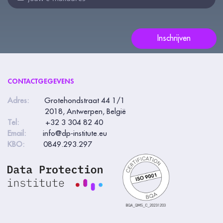
laat
dit
veld
Inschrijven
leeg:.
CONTACTGEGEVENS
Adres:
Grotehondstraat 44 1/1
2018, Antwerpen, België
Tel:
+32 3 304 82 40
Email:
info@dp-institute.eu
KBO:
0849.293.297