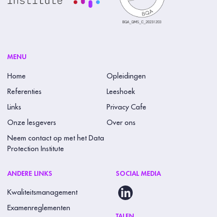
t
,
l
a
a
MENU
t
Home
Opleidingen
d
Referenties
Leeshoek
i
Links
Privacy Cafe
t
Onze lesgevers
Over ons
v
e
Neem contact op met het Data
Protection Institute
l
d
ANDERE LINKS
SOCIAL MEDIA
l
e
Kwaliteitsmanagement
e
Examenreglementen
TALEN