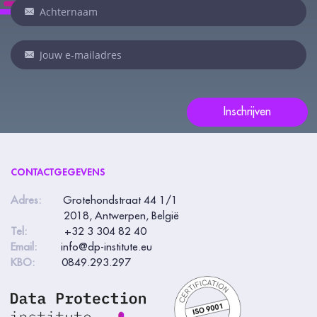
d
i
e
n
j
e
Inschrijven
e
e
n
CONTACTGEGEVENS
m
e
Adres:
Grotehondstraat 44 1/1
2018, Antwerpen, België
n
Tel:
+32 3 304 82 40
s
Email:
info@dp-institute.eu
b
KBO:
0849.293.297
e
n