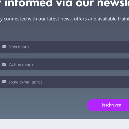
 informed via our newsl
y connected with our latest news, offers and available train
sletter
ien
n
ns
t,
t
Inschrijven
d
g:.