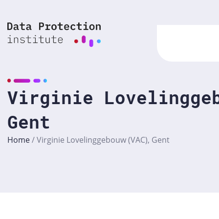
Skip
to
content
Virginie Lovelingge
Gent
Home
/
Virginie Lovelinggebouw (VAC), Gent