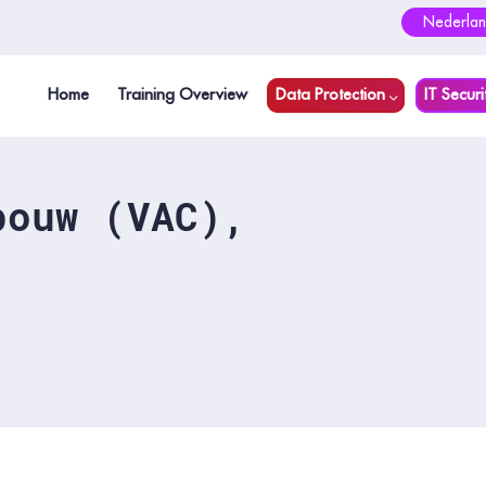
Nederlan
Home
Training Overview
Data Protection
IT Securi
bouw (VAC),