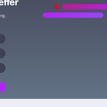
etter
ing.