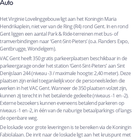
Auto
Het Virginie Lovelinggebouw ligt aan het Koningin Maria
Hendrikaplein, niet ver van de Ring (R4) rond Gent. In en rond
Gent liggen een aantal Park & Ride-terreinen met bus- of
tramverbindingen naar ‘Gent-Sint-Pieters’ (o.a. Flanders Expo,
Gentbrugge, Wondelgem).
VAC Gent heeft 350 gratis parkeerplaatsen beschikbaar in de
parkeergarage onder het station ‘Gent-Sint-Pieters’ aan Sint
Denijslaan 244 (niveau -3 / maximale hoogte: 2,40 meter). Deze
plaatsen zijn enkel toegankelijk voor de personeelsleden die
werken in het VAC Gent. Wanneer de 350 plaatsen volzet zijn,
kunnen zij terecht in het betalende gedeelte (niveaus -1 en -2).
Externe bezoekers kunnen eveneens betalend parkeren op
niveaus -1 en -2, in één van de naburige betaalparkings of langs
de openbare weg.
De loskade voor grote leveringen is te bereiken via de Koningin
Fabiolalaan. De inrit naar de loskade ligt aan het kruispunt met