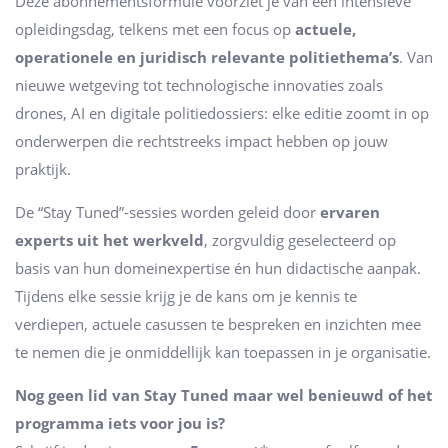
Deze abonnementsformule voorziet je van een intensieve
opleidingsdag, telkens met een focus op
actuele,
operationele en juridisch relevante politiethema’s
. Van
nieuwe wetgeving tot technologische innovaties zoals
drones, AI en digitale politiedossiers: elke editie zoomt in op
onderwerpen die rechtstreeks impact hebben op jouw
praktijk.
De “Stay Tuned”-sessies worden geleid door
ervaren
experts uit het werkveld
, zorgvuldig geselecteerd op
basis van hun domeinexpertise én hun didactische aanpak.
Tijdens elke sessie krijg je de kans om je kennis te
verdiepen, actuele casussen te bespreken en inzichten mee
te nemen die je onmiddellijk kan toepassen in je organisatie.
Nog geen lid van Stay Tuned maar wel benieuwd of het
programma iets voor jou is?