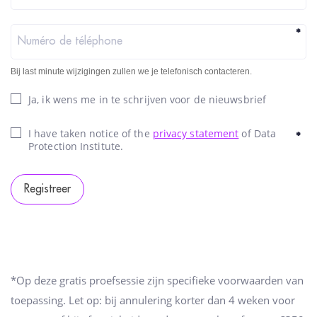
e
n
*
Numéro de téléphone
m
Bij last minute wijzigingen zullen we je telefonisch contacteren.
e
n
Ja, ik wens me in te schrijven voor de nieuwsbrief
s
b
I have taken notice of the
privacy statement
of Data
*
Protection Institute.
e
n
Registreer
t
,
l
a
a
*Op deze gratis proefsessie zijn specifieke voorwaarden van
t
toepassing. Let op: bij annulering korter dan 4 weken voor
d