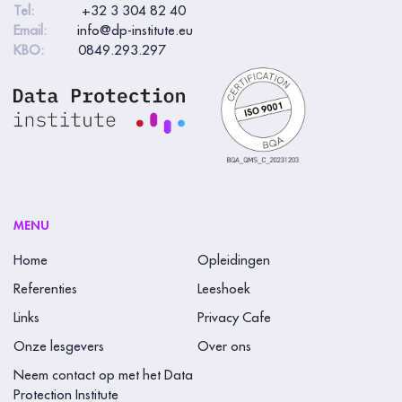
Tel:
+32 3 304 82 40
s
Email:
info@dp-institute.eu
b
KBO:
0849.293.297
e
n
t
,
l
a
a
MENU
t
Home
Opleidingen
d
Referenties
Leeshoek
i
Links
Privacy Cafe
t
Onze lesgevers
Over ons
v
e
Neem contact op met het Data
Protection Institute
l