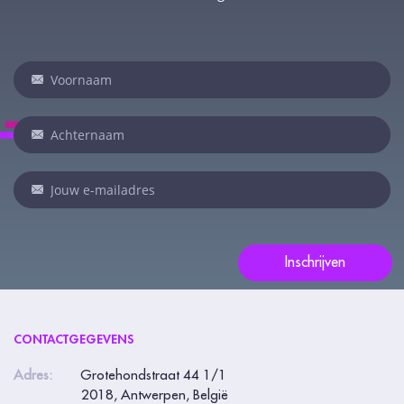
Newsletter
I
n
d
i
e
n
j
e
Inschrijven
e
e
n
CONTACTGEGEVENS
m
e
Adres:
Grotehondstraat 44 1/1
2018, Antwerpen, België
n