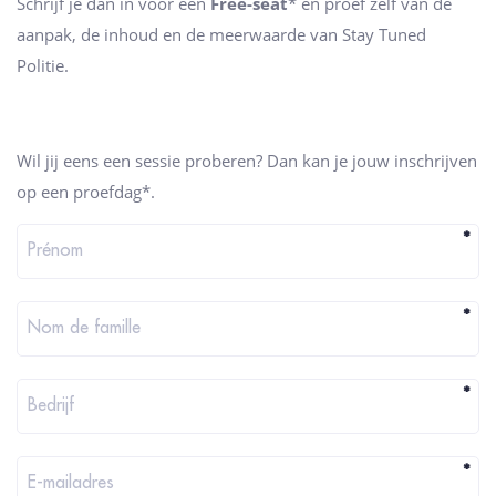
Schrijf je dan in voor een
Free-seat
* en proef zelf van de
aanpak, de inhoud en de meerwaarde van Stay Tuned
Politie.
Wil jij eens een sessie proberen? Dan kan je jouw inschrijven
op een proefdag*.
I
*
Prénom
n
d
*
Nom de famille
i
e
n
*
Bedrijf
j
e
*
E-mailadres
e