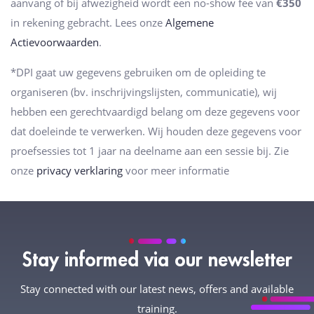
aanvang of bij afwezigheid wordt een no-show fee van
€350
i
in rekening gebracht. Lees onze
Algemene
t
Actievoorwaarden
.
v
*DPI gaat uw gegevens gebruiken om de opleiding te
e
organiseren (bv. inschrijvingslijsten, communicatie), wij
l
hebben een gerechtvaardigd belang om deze gegevens voor
d
dat doeleinde te verwerken. Wij houden deze gegevens voor
l
proefsessies tot 1 jaar na deelname aan een sessie bij. Zie
e
onze
privacy verklaring
voor meer informatie
e
g
:
.
Stay informed via our newsletter
Stay connected with our latest news, offers and available
training.