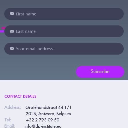
Newsletter
If
you
are
human,
leave
this
field
blank.
Subscribe
CONTACT DETAILS
Address:
Grotehondstraat 44 1/1
2018, Antwerp, Belgium
Tel:
+32 2 793 09 50
Email:
info@dp-institute.eu