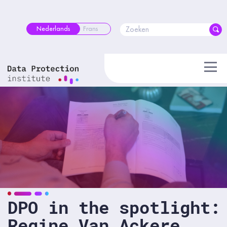
Skip
to
content
Nederlands
Frans
DPO in the spotlight:
Regine Van Ackere