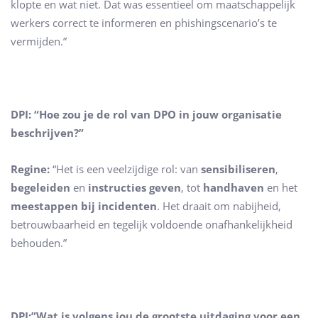
klopte en wat niet. Dat was essentieel om maatschappelijk
werkers correct te informeren en phishingscenario’s te
vermijden.”
DPI: “Hoe zou je de rol van DPO in jouw organisatie
beschrijven?”
Regine:
“Het is een veelzijdige rol: van
sensibiliseren
,
begeleiden
en
instructies geven
, tot
handhaven
en het
meestappen bij incidenten
. Het draait om nabijheid,
betrouwbaarheid en tegelijk voldoende onafhankelijkheid
behouden.”
DPI:”Wat is volgens jou de grootste uitdaging voor een