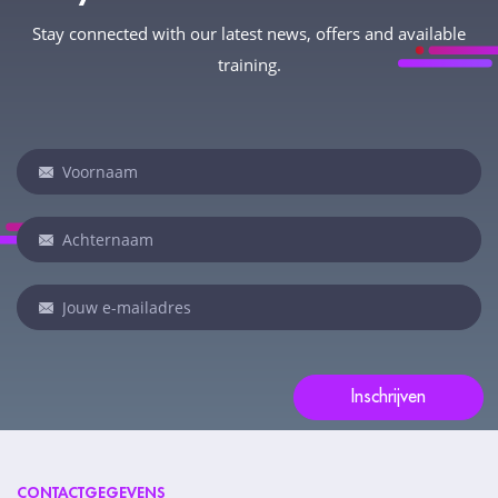
Stay connected with our latest news, offers and available
training.
Newsletter
Indien
je
een
mens
bent,
laat
dit
veld
Inschrijven
leeg:.
CONTACTGEGEVENS