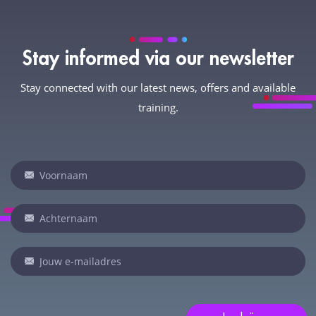
Stay informed via our newsletter
Stay connected with our latest news, offers and available
training.
Newsletter
Indien
je
een
mens
bent,
laat
dit
veld