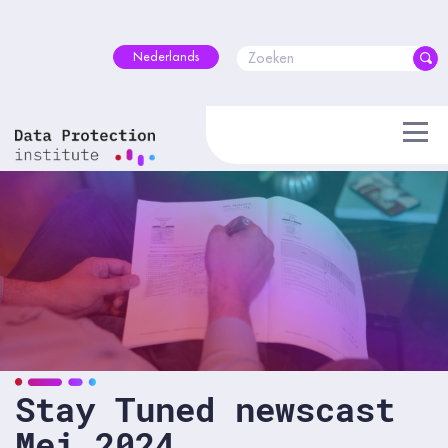
Skip
to
content
Nederlands
Stay Tuned newscast
Mei 2024