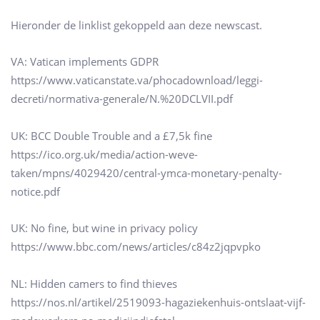
Hieronder de linklist gekoppeld aan deze newscast.
VA: Vatican implements GDPR
https://www.vaticanstate.va/phocadownload/leggi-
decreti/normativa-generale/N.%20DCLVII.pdf
UK: BCC Double Trouble and a £7,5k fine
https://ico.org.uk/media/action-weve-
taken/mpns/4029420/central-ymca-monetary-penalty-
notice.pdf
UK: No fine, but wine in privacy policy
https://www.bbc.com/news/articles/c84z2jqpvpko
NL: Hidden camers to find thieves
https://nos.nl/artikel/2519093-hagaziekenhuis-ontslaat-vijf-