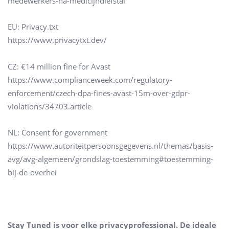
medewerkers-na-medicijndiefstal
EU: Privacy.txt
https://www.privacytxt.dev/
CZ: €14 million fine for Avast
https://www.complianceweek.com/regulatory-
enforcement/czech-dpa-fines-avast-15m-over-gdpr-
violations/34703.article
NL: Consent for government
https://www.autoriteitpersoonsgegevens.nl/themas/basis-
avg/avg-algemeen/grondslag-toestemming#toestemming-
bij-de-overhei
Stay Tuned is voor elke privacyprofessional. De ideale