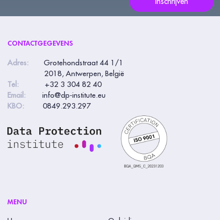
Inschrijven
leeg:.
CONTACTGEGEVENS
Adres:
Grotehondstraat 44 1/1
2018, Antwerpen, België
Tel:
+32 3 304 82 40
Email:
info@dp-institute.eu
KBO:
0849.293.297
MENU