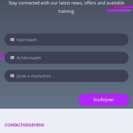
Stay connected with our latest news, offers and available
training.
Newsletter
Indien
je
een
mens
bent,
laat
dit
veld
Inschrijven
leeg:.
CONTACTGEGEVENS