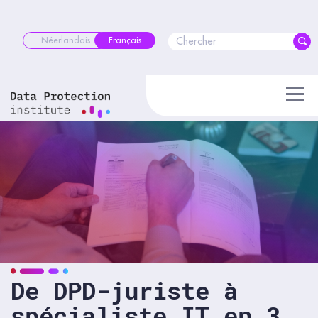
Skip
to
content
Néerlandais
Français
De DPD-juriste à
spécialiste IT en 3