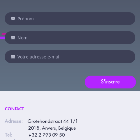
Newsletter
Si
vous
êtes
un
humain,
ne
remplissez
pas
S'inscrire
ce
champ.
CONTACT
Adresse:
Grotehondstraat 44 1/1
2018, Anvers, Belgique
Tel:
+32 2 793 09 50