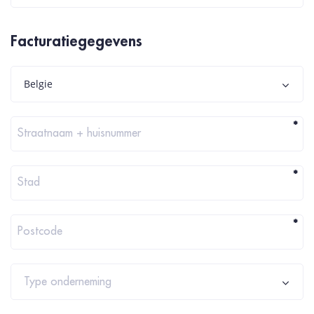
Facturatiegegevens
Belgie
*
Straatnaam + huisnummer
*
Stad
*
Postcode
Type onderneming