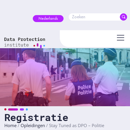
Skip
to
content
Nederlands
Registratie
Home
/
Opleidingen
/
Stay Tuned as DPO – Politie