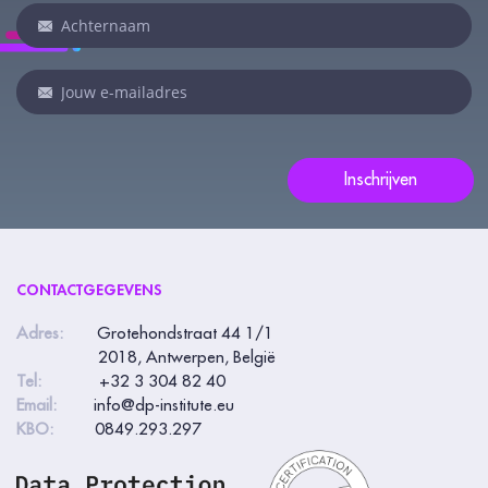
een
mens
bent,
laat
dit
veld
Inschrijven
leeg:.
CONTACTGEGEVENS
Adres:
Grotehondstraat 44 1/1
2018, Antwerpen, België
Tel:
+32 3 304 82 40
Email:
info@dp-institute.eu
KBO:
0849.293.297